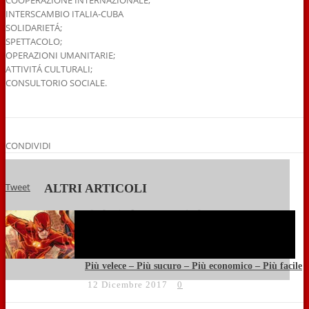
COOPERAZIONE INTERNAZIONALE;
INTERSCAMBIO ITALIA-CUBA
SOLIDARIETÁ;
SPETTACOLO;
OPERAZIONI UMANITARIE;
ATTIVITÁ CULTURALI;
CONSULTORIO SOCIALE.
CONDIVIDI
Tweet
ALTRI ARTICOLI
Più velece – Più sucuro – Più economico – Più facile
12 Dicembre 2017
0