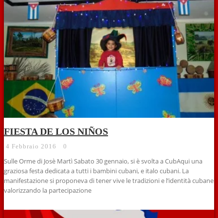
FIESTA DE LOS NIÑOS
4 Febbraio 2016
0
Sulle Orme di Josè Martì Sabato 30 gennaio, si è svolta a CubAqui una
graziosa festa dedicata a tutti i bambini cubani, e italo cubani. La
manifestazione si proponeva di tener vive le tradizioni e l’identità cubane
valorizzando la partecipazione