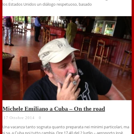
los Estados Unidos un diálogo respetuoso, basado
Michele Emiliano a Cuba – On the road
17 Ottobre 2014
0
Una vacanza tanto sognata quanto preparata nei minimi particolari, ma
si sa, a Cuba poi tutto cambia. Ore 17.40 del 2 luglio – aeroporto Josè