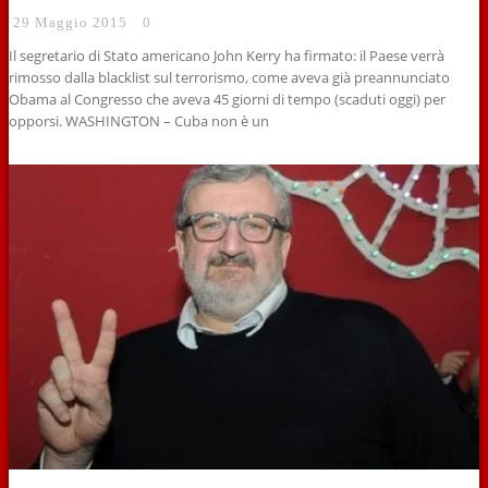
29 Maggio 2015
0
Il segretario di Stato americano John Kerry ha firmato: il Paese verrà
rimosso dalla blacklist sul terrorismo, come aveva già preannunciato
Obama al Congresso che aveva 45 giorni di tempo (scaduti oggi) per
opporsi. WASHINGTON – Cuba non è un