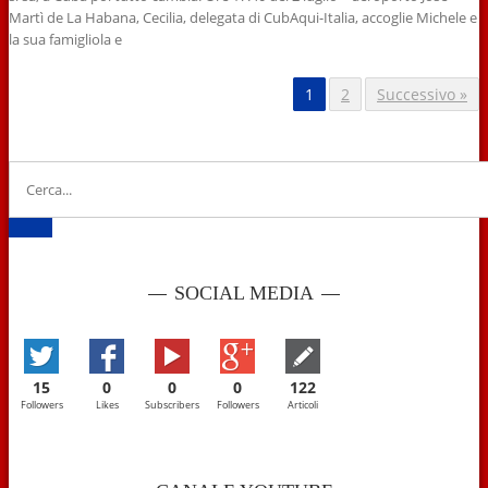
Martì de La Habana, Cecilia, delegata di CubAqui-Italia, accoglie Michele e
la sua famigliola e
1
2
Successivo »
SOCIAL MEDIA
15
0
0
0
122
Followers
Likes
Subscribers
Followers
Articoli