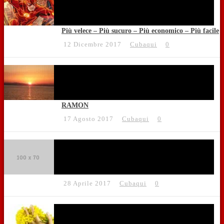
Più velece – Più sucuro – Più economico – Più facile
12 Dicembre 2017
Cubaqui
0
RAMON
17 Agosto 2017
Cubaqui
0
28 Aprile 2017
Cubaqui
0